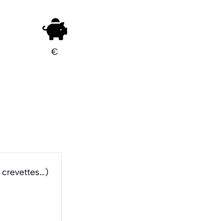
€
 crevettes…)