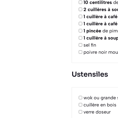
10
centilitres
de
2
cuillères à s
1
cuillère à café
1
cuillère à café
1
pincée
de pime
1
cuillère à sou
sel fin
poivre noir mou
Ustensiles
wok ou grande 
cuillère en bois
verre doseur