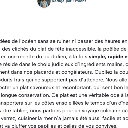
Rédigé par
Ermont
odées de l’océan sans se ruiner ni passer des heures en 
des clichés du plat de fête inaccessible, la poêlée de 
 en une recette du quotidien, à la fois
simple, rapide 
ce réside dans le choix judicieux d’ingrédients malins, 
ent dans nos placards et congélateurs. Oubliez la cou
oduits frais qui ne supportent pas d’attendre. Nous allo
cter un plat savoureux et réconfortant, qui sent bon l
longue conservation. Ce plat est une véritable ode à la
 transportera sur les côtes ensoleillées le temps d’un d
z votre tablier, nous partons pour un voyage culinaire 
verrez, cuisiner la mer n’a jamais été aussi facile et a
at va bluffer vos papilles et celles de vos convives.