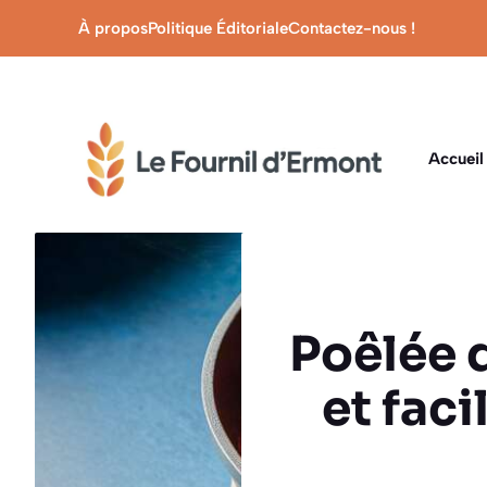
Aller
À propos
Politique Éditoriale
Contactez-nous !
au
contenu
Accueil
Poêlée 
et faci