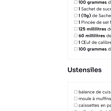
100
grammes
d
1
Sachet de sucr
1
(11g)
de Sachet
1
Pincée de sel f
125
millilitres
d
60
millilitres
de
1
Œuf de calibr
100
grammes
d
Ustensiles
balance de cuis
moule à muffins
caissettes en p