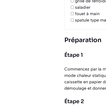
grille de refroi
saladier
fouet à main
spatule type m
Préparation
Étape 1
Commencez par la mis
mode chaleur statiqu
caissette en papier d
démoulage et donnera
Étape 2