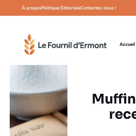
Aller
À propos
Politique Éditoriale
Contactez-nous !
au
contenu
Accueil
Muffin
rec