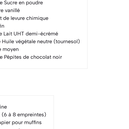
e Sucre en poudre
e vanillé
 de levure chimique
in
e Lait UHT demi-écrémé
 Huile végétale neutre (tournesol)
e moyen
e Pépites de chocolat noir
ine
 (6 à 8 empreintes)
apier pour muffins