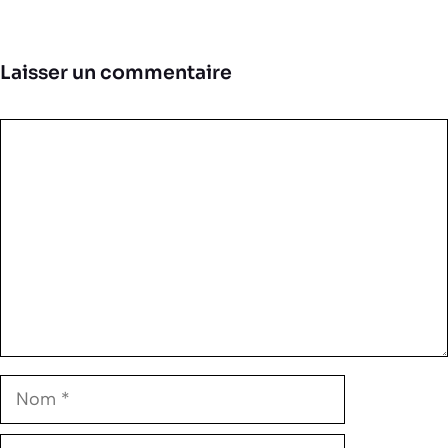
Laisser un commentaire
Commentaire
Nom
E-