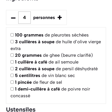
–
+
personnes
100
grammes
de pleurotes séchées
3
cuillères à soupe
de huile d’olive vierge
extra
20
grammes
de ghee (beurre clarifié)
1
cuillère à café
de ail semoule
2
cuillères à soupe
de persil déshydraté
5
centilitres
de vin blanc sec
1
pincée
de fleur de sel
1
demi-cuillère à café
de poivre noir
concassé
Ustensiles