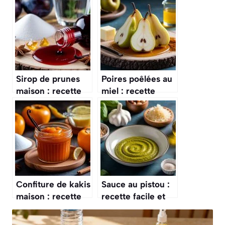
Sirop de prunes
Poires poêlées au
maison : recette
miel : recette
facile et
gourmande et
savoureuse
facile
Confiture de kakis
Sauce au pistou :
maison : recette
recette facile et
facile et
savoureuse
savoureuse