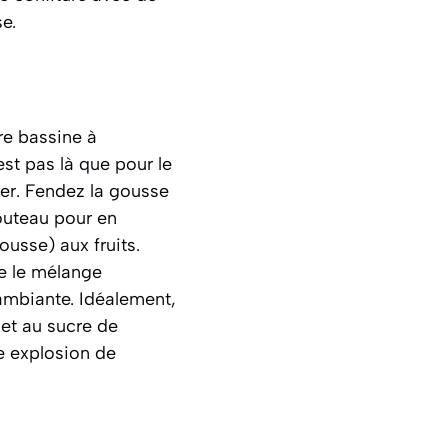
se.
re bassine à
’est pas là que pour le
fier. Fendez la gousse
couteau pour en
ousse) aux fruits.
te le mélange
ambiante. Idéalement,
met au sucre de
ne explosion de