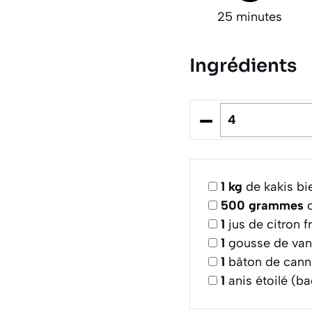
25 minutes
Ingrédients
–
1
kg
de kakis bi
500
grammes
d
1
jus de citron f
1
gousse de vani
1
bâton de cann
1
anis étoilé (b