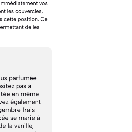
ez immédiatement vos
ent les couvercles,
s cette position. Ce
permettant de les
plus parfumée
sitez pas à
aitée en même
uvez également
gembre frais
cée se marie à
e la vanille,