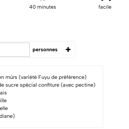
40 minutes
facile
+
personnes
en mûrs (variété Fuyu de préférence)
e sucre spécial confiture (avec pectine)
rais
lle
elle
adiane)