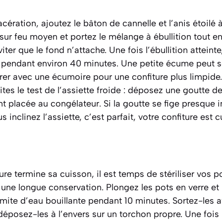
ération, ajoutez le bâton de cannelle et l’anis étoilé 
sur feu moyen et portez le mélange à ébullition tout e
iter que le fond n’attache. Une fois l’ébullition attein
re pendant environ 40 minutes. Une petite écume peut s
tirer avec une écumoire pour une confiture plus limpide.
aites le test de l’assiette froide : déposez une goutte d
t placée au congélateur. Si la goutte se fige presque 
 inclinez l’assiette, c’est parfait, votre confiture est cu
ure termine sa cuisson, il est temps de
stériliser
vos po
 une longue conservation. Plongez les pots en verre et
ite d’eau bouillante pendant 10 minutes. Sortez-les 
 déposez-les à l’envers sur un torchon propre. Une fois l