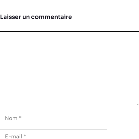
Laisser un commentaire
Commentaire
Nom
E-