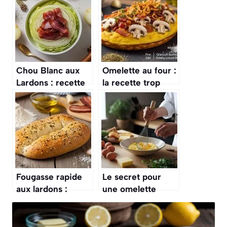
Chou Blanc aux
Omelette au four :
Lardons : recette
la recette trop
Facile et
pratique qu’on
Savoureuse
peut décliner à
l’infini
Fougasse rapide
Le secret pour
aux lardons :
une omelette
recette simple et
parfaite à chaque
savoureuse
fois, c’est un
geste simple de