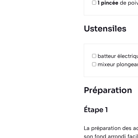
1
pincée
de poiv
Ustensiles
batteur électriq
mixeur plongea
Préparation
Étape 1
La préparation des ac
son fond arrondi faci