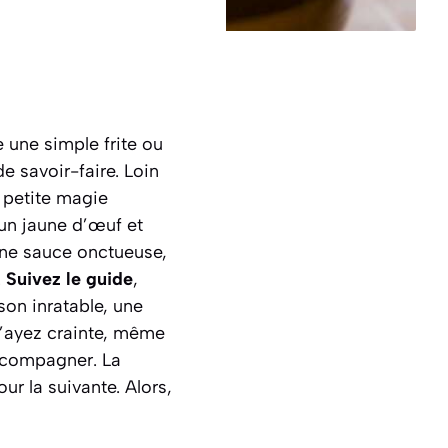
 une simple frite ou
e savoir-faire. Loin
 petite magie
’un jaune d’œuf et
 une sauce onctueuse,
.
Suivez le guide
,
son inratable, une
 N’ayez crainte, même
accompagner.
La
ur la suivante.
Alors,