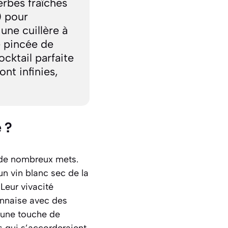
erbes fraîches
) pour
ne cuillère à
e pincée de
cktail parfaite
ont infinies,
 ?
 de nombreux mets.
un vin blanc sec de la
 Leur vivacité
onnaise avec des
ra une touche de