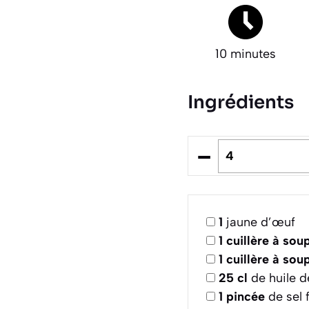
10 minutes
Ingrédients
–
1
jaune d’œuf
1
cuillère à sou
1
cuillère à sou
25
cl
de huile d
1
pincée
de sel f