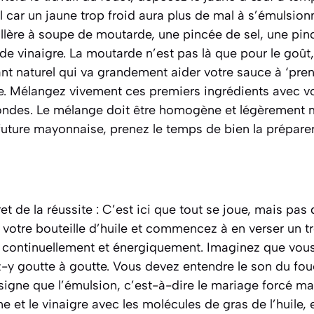
l car un jaune trop froid aura plus de mal à s’émulsionn
illère à soupe de moutarde, une pincée de sel, une pin
 de vinaigre. La moutarde n’est pas là que pour le goût,
ant
naturel qui va grandement aider votre sauce à ‘pren
e. Mélangez vivement ces premiers ingrédients avec v
ondes. Le mélange doit être homogène et légèrement
future mayonnaise, prenez le temps de bien la préparer
cret de la réussite : C’est ici que tout se joue, mais pas
 votre bouteille d’huile et commencez à en verser un trè
t continuellement et énergiquement. Imaginez que vous
lez-y goutte à goutte. Vous devez entendre le son du fou
signe que l’
émulsion
, c’est-à-dire le mariage forcé ma
 et le vinaigre avec les molécules de gras de l’huile, e