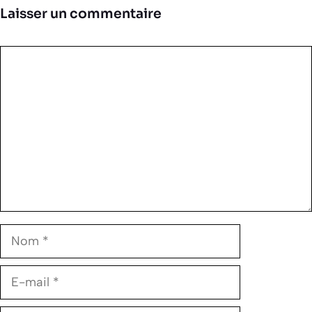
Laisser un commentaire
Commentaire
Nom
E-
mail