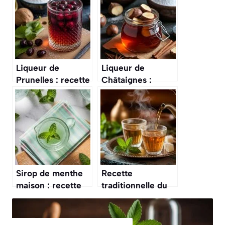
Liqueur de
Liqueur de
Prunelles : recette
Châtaignes :
Maison Facile
recette Maison
Facile
Sirop de menthe
Recette
maison : recette
traditionnelle du
facile et
thé à la menthe
rafraîchissante
marocain