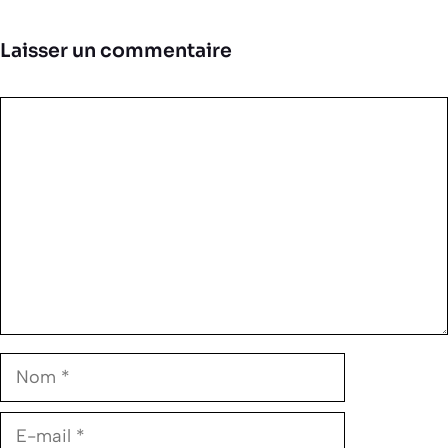
Laisser un commentaire
Commentaire
Nom
E-