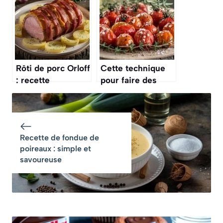
savoureuse
Rôti de porc Orloff
Cette technique
: recette
pour faire des
savoureuse et
« tomates
facile
confites » au four
est simple et
décuple leur
Recette de fondue de
saveur
poireaux : simple et
savoureuse