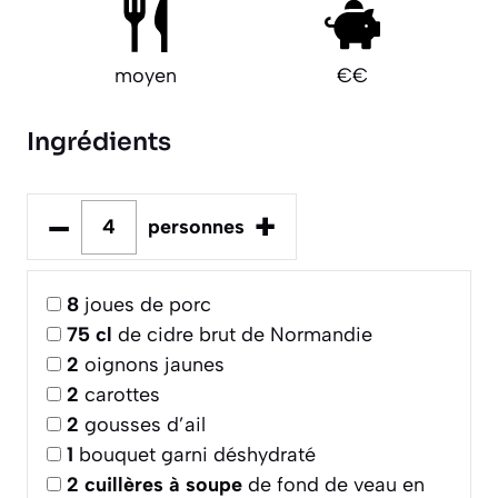
moyen
€€
Ingrédients
–
+
personnes
8
joues de porc
75
cl
de cidre brut de Normandie
2
oignons jaunes
2
carottes
2
gousses d’ail
1
bouquet garni déshydraté
2
cuillères à soupe
de fond de veau en