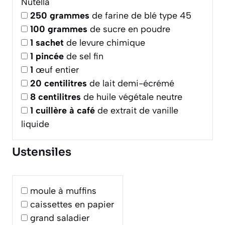
Nutella
250
grammes
de farine de blé type 45
100
grammes
de sucre en poudre
1
sachet
de levure chimique
1
pincée
de sel fin
1
œuf entier
20
centilitres
de lait demi-écrémé
8
centilitres
de huile végétale neutre
1
cuillère à café
de extrait de vanille
liquide
Ustensiles
moule à muffins
caissettes en papier
grand saladier