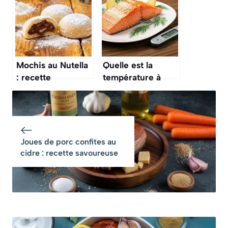
gourmande
Mochis au Nutella
Quelle est la
: recette
température à
gourmande et
cœur pour un
facile à réaliser
saumon rosé ?
Joues de porc confites au
cidre : recette savoureuse