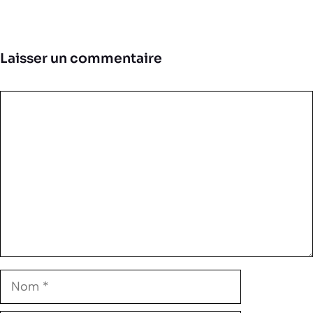
Laisser un commentaire
Commentaire
Nom