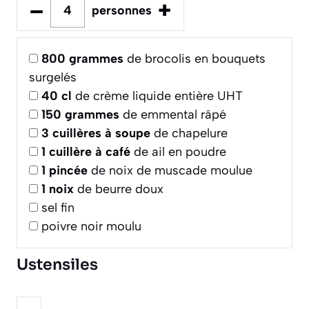
–
+
personnes
800
grammes
de brocolis en bouquets
surgelés
40
cl
de crème liquide entière UHT
150
grammes
de emmental râpé
3
cuillères à soupe
de chapelure
1
cuillère à café
de ail en poudre
1
pincée
de noix de muscade moulue
1
noix
de beurre doux
sel fin
poivre noir moulu
Ustensiles