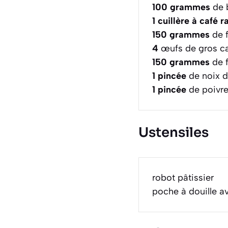
100
grammes
de 
1
cuillère à café r
150
grammes
de f
4
œufs de gros ca
150
grammes
de f
1
pincée
de noix d
1
pincée
de poivre
Ustensiles
robot pâtissier
poche à douille a