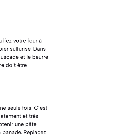
ffez votre four à
er sulfurisé. Dans
 muscade et le beurre
e doit être
ne seule fois. C’est
atement et très
btenir une pâte
la panade. Replacez