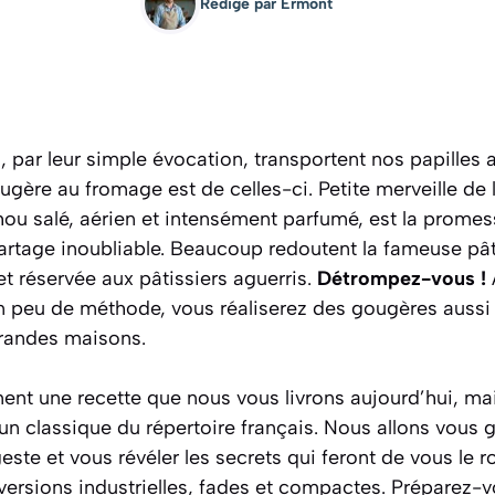
Rédigé par
Ermont
ui, par leur simple évocation, transportent nos papilles
ougère au fromage est de celles-ci. Petite merveille de
u salé, aérien et intensément parfumé, est la promess
rtage inoubliable. Beaucoup redoutent la fameuse pât
t réservée aux pâtissiers aguerris.
Détrompez-vous !
un peu de méthode, vous réaliserez des gougères aussi
grandes maisons.
ent une recette que nous vous livrons aujourd’hui, mai
r un classique du répertoire français. Nous allons vous 
te et vous révéler les secrets qui feront de vous le roi
 versions industrielles, fades et compactes. Préparez-