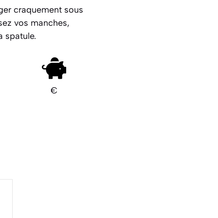
léger craquement sous
ssez vos manches,
a spatule.
€