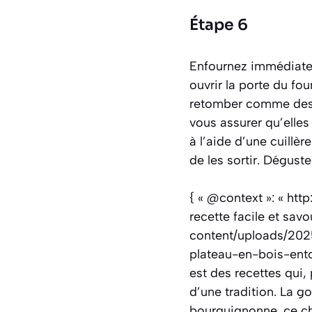
Étape 6
Enfournez immédiatem
ouvrir la porte du fo
retomber comme des so
vous assurer qu’elles 
à l’aide d’une cuillè
de les sortir. Déguste
{ « @context »: « htt
recette facile et savo
content/uploads/202
plateau-en-bois-ento
est des recettes qui,
d’une tradition. La g
bourguignonne, ce cho