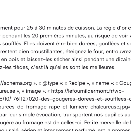
ent pour 25 à 30 minutes de cuisson. La règle d’or e
ur pendant les 20 premières minutes, au risque de voir
ufflés. Elles doivent être bien dorées, gonflées et s
restent bien croustillantes, éteignez le four, entrouvre
re en bois et laissez-les sécher ainsi pendant une diza
z-les tièdes, c’est là qu’elles sont les meilleures.
p://schema.org », « @type »: « Recipe », « name »: « Go
ureuse », « image »: « https://lefournildermont.fr/wp-
5/10/1761127020-des-gougeres-dorees-et-soufflees-
urees-de-fromage-rape-et-lumiere-chaleureuse.jpg« , «
 par leur simple évocation, transportent nos papilles a
ougère au fromage est de celles-ci. Petite merveille de
u salé, aérien et intensément parfumé, est la promess