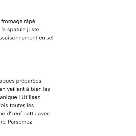
e fromage râpé
la spatule juste
l’assaisonnement en sel
laques préparées,
 veillant à bien les
anique ! Utilisez
ois toutes les
une d’œuf battu avec
ire. Parsemez