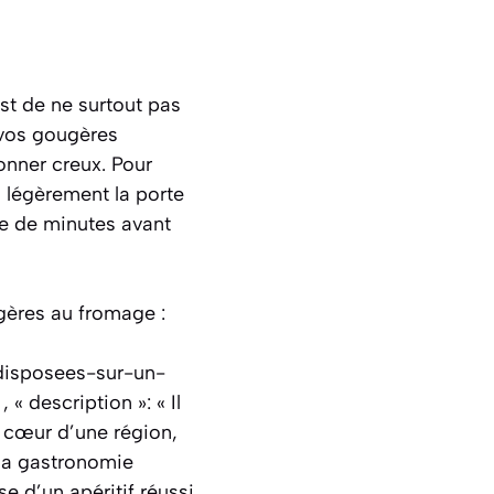
st de ne surtout pas
 vos gougères
onner creux. Pour
z légèrement la porte
ine de minutes avant
ugères au fromage :
disposees-sur-un-
 description »: « Il
u cœur d’une région,
 la gastronomie
e d’un apéritif réussi