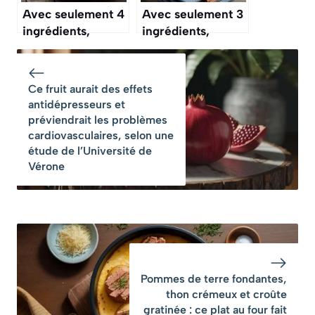
Avec seulement 4
Avec seulement 3
ingrédients,
ingrédients,
réalisez la tarte
réalisez la
aux pommes la
compote de
plus dorée
pommes la plus
Ce fruit aurait des effets
d’octobre
douce d’octobre
antidépresseurs et
préviendrait les problèmes
cardiovasculaires, selon une
étude de l’Université de
Vérone
Pommes de terre fondantes,
thon crémeux et croûte
gratinée : ce plat au four fait