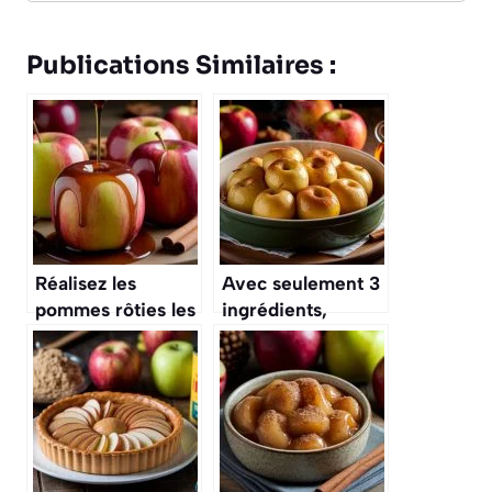
Publications Similaires :
Réalisez les
Avec seulement 3
pommes rôties les
ingrédients,
plus parfumées de
réussissez les
l’automne avec
pommes rôties les
seulement 4
plus fondantes
ingrédients
d’octobre