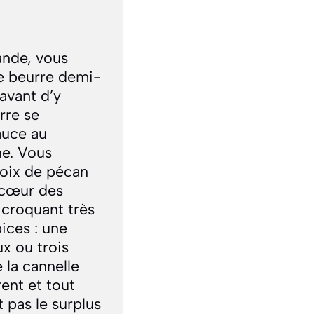
ande, vous
de beurre demi-
avant d’y
rre se
auce au
ne. Vous
noix de pécan
 cœur des
croquant très
pices : une
ux ou trois
 la cannelle
ent et tout
t pas le surplus