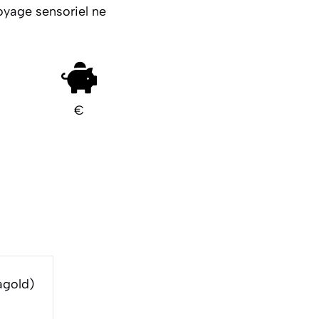
voyage sensoriel ne
€
agold)