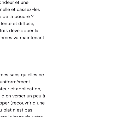
rondeur et une
elle et cassez-les
e de la poudre ?
lente et diffuse,
fois développer la
ommes va maintenant
mes sans qu’elles ne
r uniformément.
teur et application,
 d’en verser un peu à
apper
(recouvrir d’une
u plat n’est pas
uera la base de votre