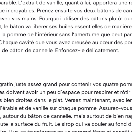
able. L’extrait de vanille, quant à lui, apportera une 
e incroyables. Prenez ensuite vos deux bâtons de cann
vec vos mains. Pourquoi utiliser des bâtons plutôt qu
 le bâton va libérer ses huiles essentielles de manière 
 la pomme de l’intérieur sans l’amertume que peut par
. Chaque cavité que vous avez creusée au cœur des p
u de bâton de cannelle. Enfoncez-le délicatement.
 gratin juste assez grand pour contenir vos quatre pom
lles doivent avoir un peu d’espace pour respirer et rôti
ien droites dans le plat. Versez maintenant, avec len
d’érable et de vanille sur chaque pomme. Assurez-vous
ité, autour du bâton de cannelle, mais surtout de bien n
ute la surface du fruit. Le sirop qui va couler au fond d
ire, il va se transformer en un caramel léger et constit