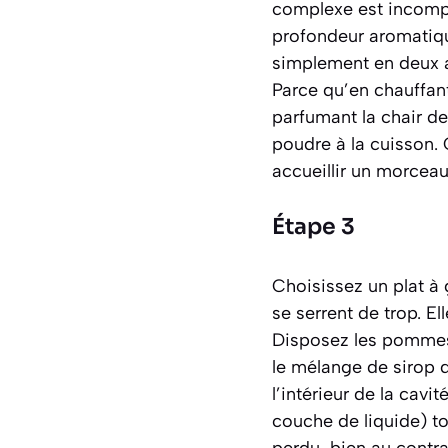
complexe est incompar
profondeur aromatiqu
simplement en deux a
Parce qu’en chauffant,
parfumant la chair de
poudre à la cuisson
accueillir un morcea
Étape 3
Choisissez un plat à
se serrent de trop. E
Disposez les pommes b
le mélange de sirop 
l’intérieur de la cav
couche de liquide)
to
perdu, bien au contra