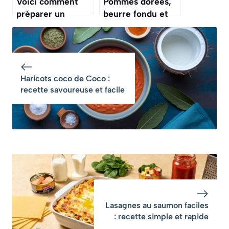
Voici comment
Pommes dorées,
préparer un
beurre fondu et
crumble pommes-
parfum de
cannelle
cannelle : ce
irrésistible en
dessert au four
seulement 10
embaume toute la
minutes
maison en 40
Haricots coco de Coco :
minutes
recette savoureuse et facile
Lasagnes au saumon faciles
: recette simple et rapide