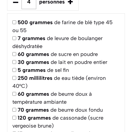
–
+
personnes
500
grammes
de farine de blé type 45
ou 55
7
grammes
de levure de boulanger
déshydratée
60
grammes
de sucre en poudre
30
grammes
de lait en poudre entier
5
grammes
de sel fin
250
millilitres
de eau tiède (environ
40°C)
60
grammes
de beurre doux à
température ambiante
70
grammes
de beurre doux fondu
120
grammes
de cassonade (sucre
vergeoise brune)