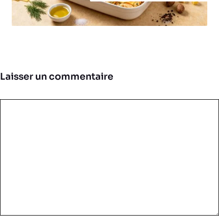
Laisser un commentaire
Commentaire