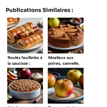
Publications Similaires :
Roulés feuilletés à
Moelleux aux
la saucisse :
poires, cannelle,
recette facile et
noisettes : ce
rapide
gâteau d’automne
enveloppe vos
après‑midi de
douceur parfumée