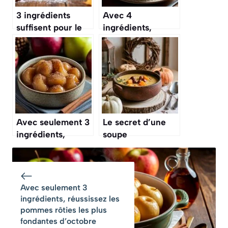
3 ingrédients
Avec 4
suffisent pour le
ingrédients,
cake aux noix le
cuisinez la soupe
plus gourmand
de courge la plus
des goûters
réconfortante de
d’automne
l’automne
Avec seulement 3
Le secret d’une
ingrédients,
soupe
réalisez la
réconfortante en
compote de
automne : c’est un
pommes la plus
ingrédient
douce d’octobre
surprise et simple
Avec seulement 3
ingrédients, réussissez les
pommes rôties les plus
fondantes d’octobre