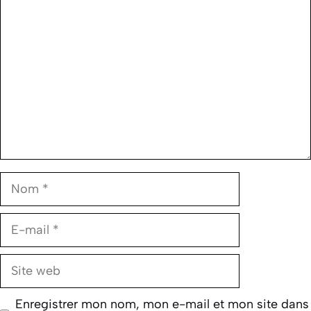
Commentaire
Nom
E-
mail
Site
web
Enregistrer mon nom, mon e-mail et mon site dans