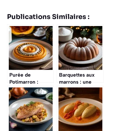
Publications Similaires :
Purée de
Barquettes aux
Potimarron :
marrons : une
recette Facile et
gourmandise
Savoureuse
festive à
découvrir