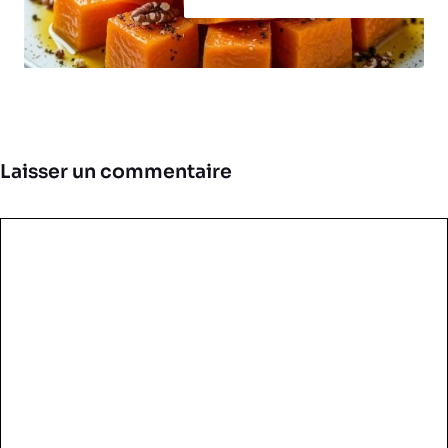
Laisser un commentaire
Commentaire