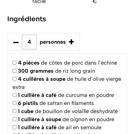
facile
€
Ingrédients
–
+
personnes
4
pièces
de côtes de porc dans l’échine
300
grammes
de riz long grain
4
cuillères à soupe
de huile d’olive vierge
extra
1
cuillère à café
de curcuma en poudre
6
pistils
de safran en filaments
1
cube
de bouillon de volaille déshydraté
1
cuillère à soupe
de oignon en poudre
1
cuillère à café
de ail en semoule