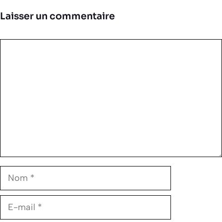
Laisser un commentaire
Commentaire
Nom
E-
mail