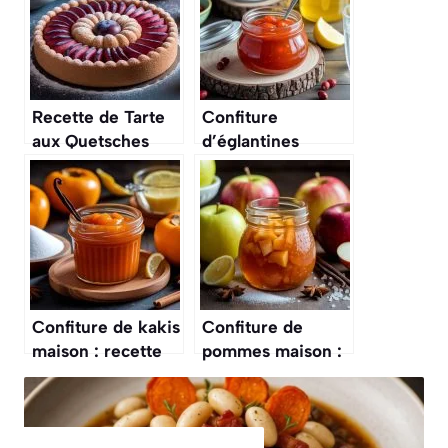
Recette de Tarte
Confiture
aux Quetsches
d’églantines
d’Alsace : délice
maison : recette
Traditionnel
facile et
savoureuse
Confiture de kakis
Confiture de
maison : recette
pommes maison :
facile et
une recette facile
savoureuse
et savoureuse