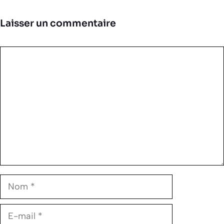
Laisser un commentaire
Commentaire
Nom
E-
mail