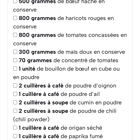
500
grammes
de bœuf haché en
conserve
800
grammes
de haricots rouges en
conserve
800
grammes
de tomates concassées en
conserve
300
grammes
de maïs doux en conserve
70
grammes
de concentré de tomates
1
unité
de bouillon de bœuf en cube ou
en poudre
2
cuillères à café
de poudre d’oignon
1
cuillère à café
de poudre d’ail
2
cuillères à soupe
de cumin en poudre
2
cuillères à soupe
de poudre de chili
(chili powder)
1
cuillère à café
de origan séché
1
cuillère à café
de paprika fumé