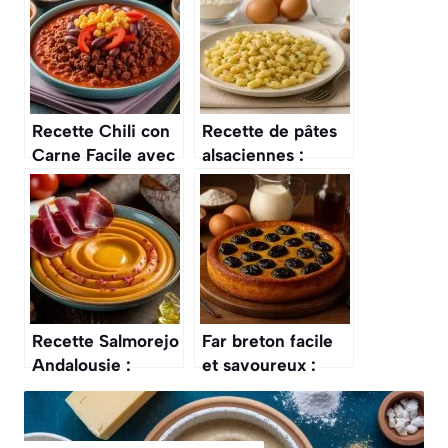
Recette Chili con
Recette de pâtes
Carne Facile avec
alsaciennes :
Companion
découvrez les
Knepfle
Recette Salmorejo
Far breton facile
Andalousie :
et savoureux :
découvrez la
découvrez la
Spécialité
recette
Gourmande