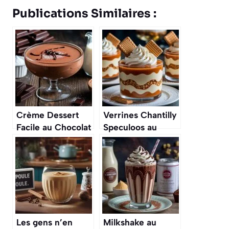
Publications Similaires :
Crème Dessert
Verrines Chantilly
Facile au Chocolat
Speculoos au
: recette
Caramel : recette
Onctueuse et
Simple et
Rapide
Gourmande
Les gens n’en
Milkshake au