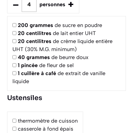
–
+
personnes
200
grammes
de sucre en poudre
20
centilitres
de lait entier UHT
20
centilitres
de crème liquide entière
UHT (30% M.G. minimum)
40
grammes
de beurre doux
1
pincée
de fleur de sel
1
cuillère à café
de extrait de vanille
liquide
Ustensiles
thermomètre de cuisson
casserole à fond épais