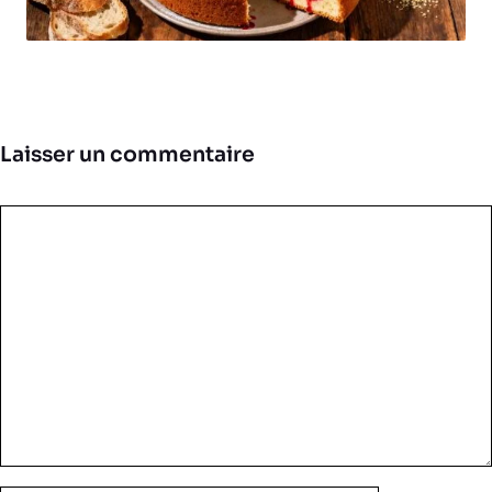
Laisser un commentaire
Commentaire