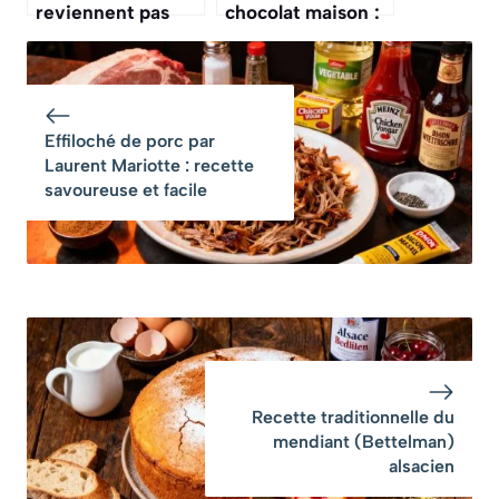
reviennent pas
chocolat maison :
quand ils
recette onctueuse
apprennent que le
et rapide
« lait de poule »
ne contient pas de
Effiloché de porc par
lait de poule
Laurent Mariotte : recette
savoureuse et facile
Recette traditionnelle du
mendiant (Bettelman)
alsacien