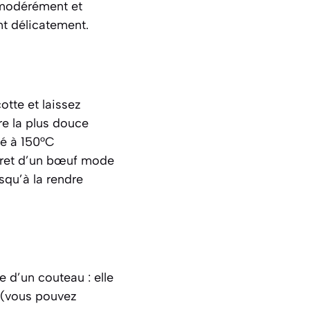
z modérément et
nt délicatement.
tte et laissez
re la plus douce
fé à 150°C
ecret d’un bœuf mode
squ’à la rendre
e d’un couteau : elle
u (vous pouvez