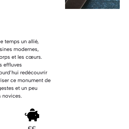
e temps un allié,
isines modernes,
corps et les cœurs.
 effluves
ourd’hui redécouvrir
triser ce monument de
gestes et un peu
s novices.
€€