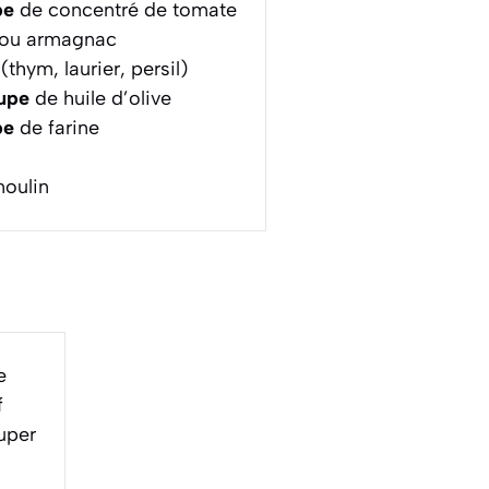
pe
de concentré de tomate
ou armagnac
thym, laurier, persil)
oupe
de huile d’olive
pe
de farine
moulin
e
f
uper