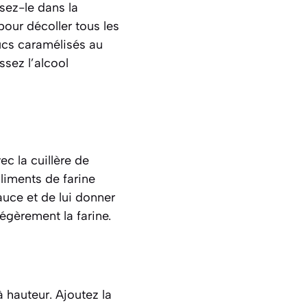
sez-le dans la
our décoller tous les
ucs caramélisés au
issez l’alcool
c la cuillère de
aliments de farine
auce et de lui donner
gèrement la farine.
à hauteur. Ajoutez la