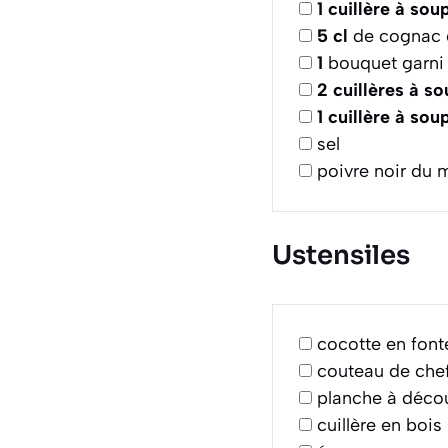
1
cuillère à sou
5
cl
de cognac 
1
bouquet garni (
2
cuillères à s
1
cuillère à sou
sel
poivre noir du 
Ustensiles
cocotte en font
couteau de che
planche à déco
cuillère en bois