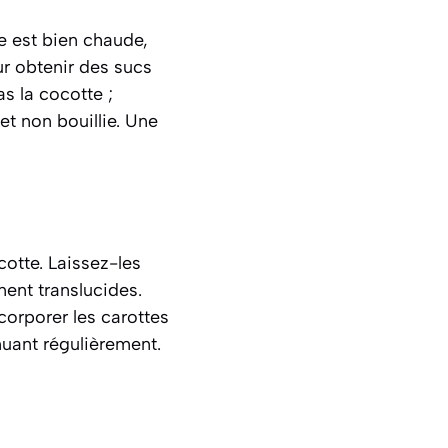
le est bien chaude,
ur obtenir des sucs
s la cocotte ;
et non bouillie. Une
otte. Laissez-les
nent translucides
.
corporer les carottes
muant régulièrement.