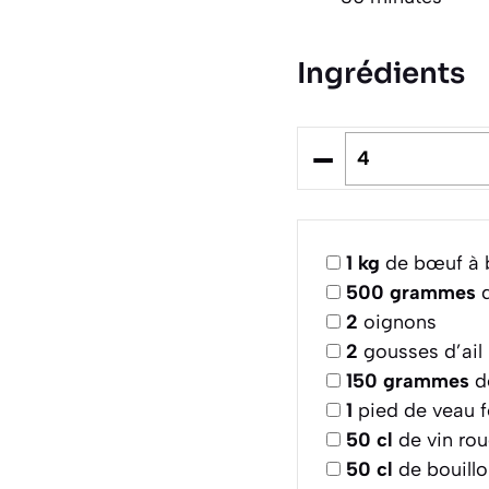
Ingrédients
–
1
kg
de bœuf à br
500
grammes
d
2
oignons
2
gousses d’ail
150
grammes
d
1
pied de veau 
50
cl
de vin ro
50
cl
de bouill