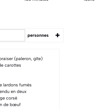
+
personnes
aiser (paleron, gîte)
e carottes
e lardons fumés
fendu en deux
uge corsé
on de bœuf