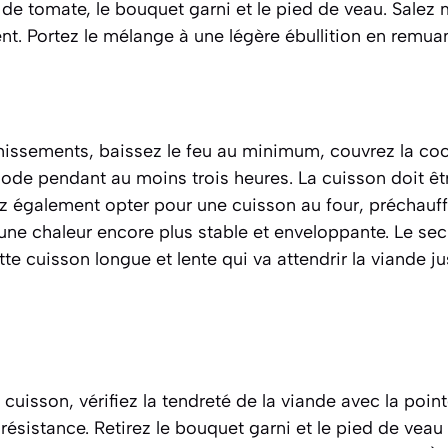
 de tomate, le bouquet garni et le pied de veau. Sale
t. Portez le mélange à une légère ébullition en remua
missements, baissez le feu au minimum, couvrez la coco
ode pendant au moins trois heures. La cuisson doit êt
z également opter pour une cuisson au four, préchauf
 une chaleur encore plus stable et enveloppante. Le s
te cuisson longue et lente qui va attendrir la viande ju
cuisson, vérifiez la tendreté de la viande avec la point
s résistance. Retirez le bouquet garni et le pied de vea