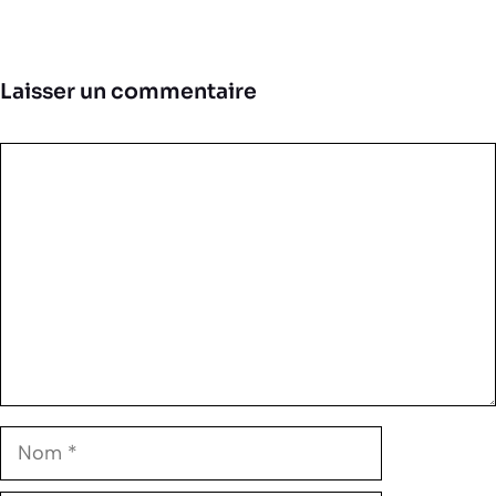
Laisser un commentaire
Commentaire
Nom