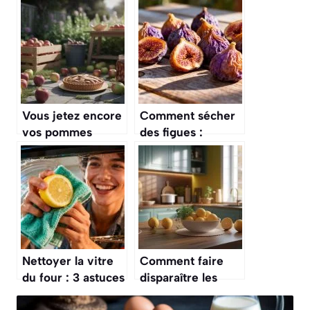
Vous jetez encore
Comment sécher
vos pommes
des figues :
tombées ? Voici
astuces et
comment
méthode simple
transformer ces
« déchets » en or
pour votre jardin
et votre cuisine
Nettoyer la vitre
Comment faire
du four : 3 astuces
disparaître les
naturelles et
moucherons de la