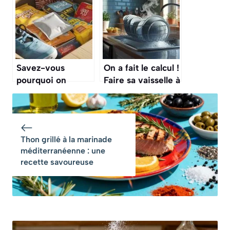
Savez-vous
On a fait le calcul !
pourquoi on
Faire sa vaisselle à
trouve parfois un
la main est-il plus
sachet de gel de
écolo que le lave-
silice dans les
vaisselle ? Vous
produits secs ? Ne
allez être surpris
Thon grillé à la marinade
le jetez pas !
par la réponse
méditerranéenne : une
recette savoureuse