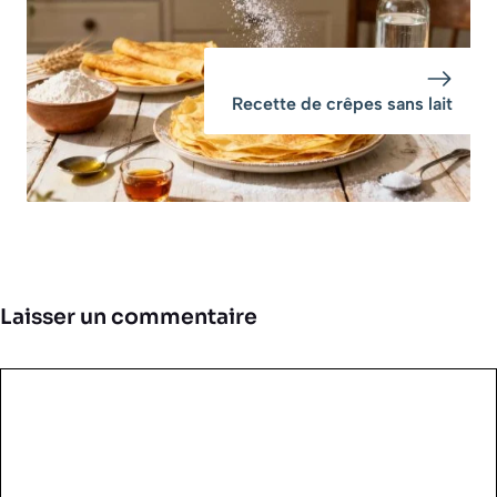
Recette de crêpes sans lait
Laisser un commentaire
Commentaire