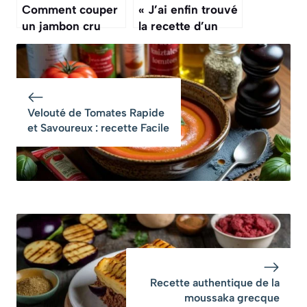
Comment couper
« J’ai enfin trouvé
un jambon cru
la recette d’un
comme un pro ?
pain de campagne
qui a une croûte
épaisse et une
mie bien alvéolée
»
Velouté de Tomates Rapide
et Savoureux : recette Facile
Recette authentique de la
moussaka grecque