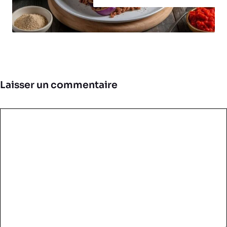
Laisser un commentaire
Commentaire