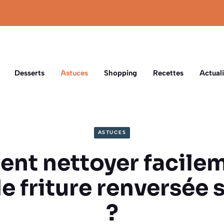
Desserts
Astuces
Shopping
Recettes
Actuali
ASTUCES
t nettoyer facile
de friture renversée s
?