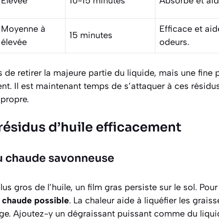
Élevée
10-15 minutes
Absorbe et aid
Moyenne à
Efficace et aid
15 minutes
élevée
odeurs.
de retirer la majeure partie du liquide, mais une fine p
nt. Il est maintenant temps de s’attaquer à ces résidu
 propre.
résidus d’huile efficacement
au chaude savonneuse
lus gros de l’huile, un film gras persiste sur le sol. Pou
s chaude possible
. La chaleur aide à liquéfier les grais
yage. Ajoutez-y un dégraissant puissant comme du liqui