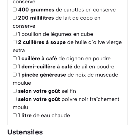
conserve
400
grammes
de carottes en conserve
200
millilitres
de lait de coco en
conserve
1
bouillon de légumes en cube
2
cuillères à soupe
de huile d’olive vierge
extra
1
cuillère à café
de oignon en poudre
1
demi-cuillère à café
de ail en poudre
1
pincée généreuse
de noix de muscade
moulue
selon votre goût
sel fin
selon votre goût
poivre noir fraîchement
moulu
1
litre
de eau chaude
Ustensiles