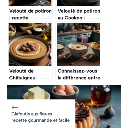
Velouté de potiron
Velouté de potiron
: recette
au Cookeo :
automnale
recette facile et
savoureuse
rapide
Velouté de
Connaissez-vous
Châtaignes :
la différence entre
recette Crémeuse
un velouté, une
et Réconfortante
crème et un
potage ? Ce n’est
pas qu’une
question de
Clafoutis aux figues :
texture
recette gourmande et facile