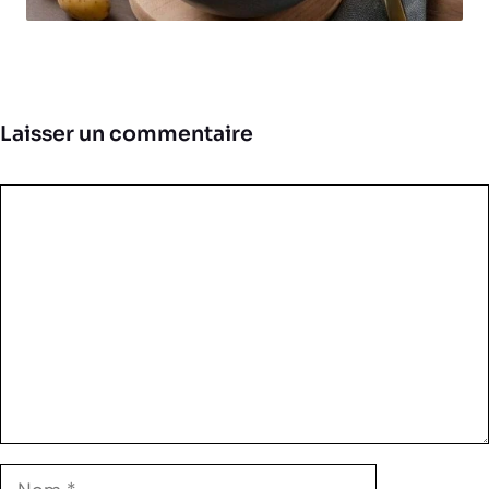
Laisser un commentaire
Commentaire
Nom