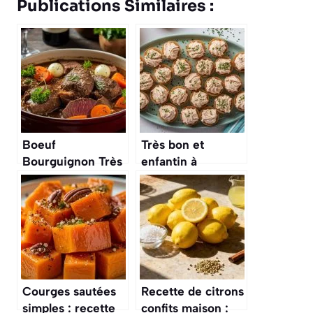
Publications Similaires :
Boeuf
Très bon et
Bourguignon Très
enfantin à
Moelleux : recette
préparer”: prête
Facile et
en 15 minutes et
Délicieuse
vraiment pas
chère, cette
recette va faire
l’unanimité à
l’apéritif !
Courges sautées
Recette de citrons
simples : recette
confits maison :