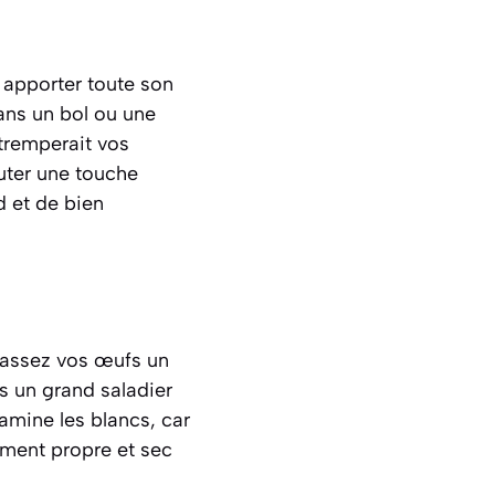
r apporter toute son
ans un bol ou une
tremperait vos
outer une touche
d et de bien
Cassez vos œufs un
s un grand saladier
amine les blancs, car
ement propre et sec