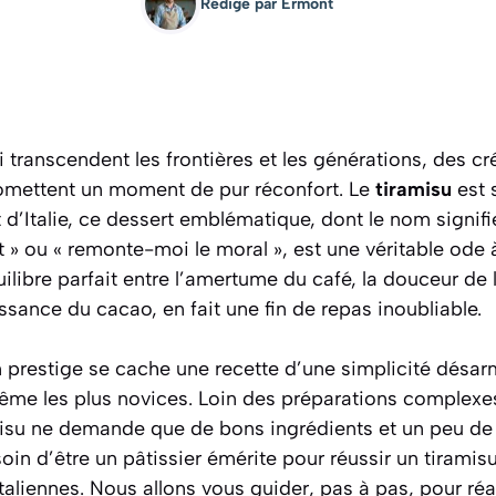
Rédigé par
Ermont
i transcendent les frontières et les générations, des cr
omettent un moment de pur réconfort. Le
tiramisu
est 
t d’Italie, ce dessert emblématique, dont le nom signi
ut » ou « remonte-moi le moral », est une véritable ode
quilibre parfait entre l’amertume du café, la douceur de
sance du cacao, en fait une fin de repas inoubliable.
n prestige se cache une recette d’une simplicité désar
 même les plus novices. Loin des préparations complexe
amisu ne demande que de bons ingrédients et un peu de 
soin d’être un pâtissier émérite pour réussir un tiramis
taliennes. Nous allons vous guider, pas à pas, pour réa