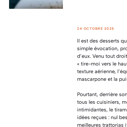
24 OCTOBRE 2025
Il est des desserts qu
simple évocation, pr
d’eux. Venu tout droi
« tire-moi vers le ha
texture aérienne, l’é
mascarpone et la puis
Pourtant, derrière so
tous les cuisiniers,
intimidantes, le tir
idées reçues : nul be
meilleures
trattorias
i