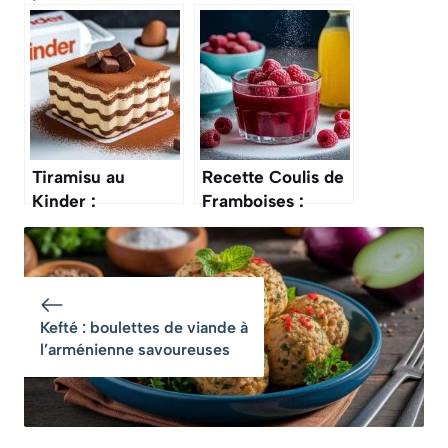
tiramisu aux
Gourmande et
poires et
Facile
spéculoos va vous
faire oublier la
version classique
au café
Tiramisu au
Recette Coulis de
Kinder :
Framboises :
gourmandise
astuces et
Facile et Rapide
Préparation Facile
Kefté : boulettes de viande à
l’arménienne savoureuses