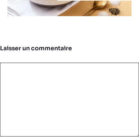
Laisser un commentaire
Commentaire