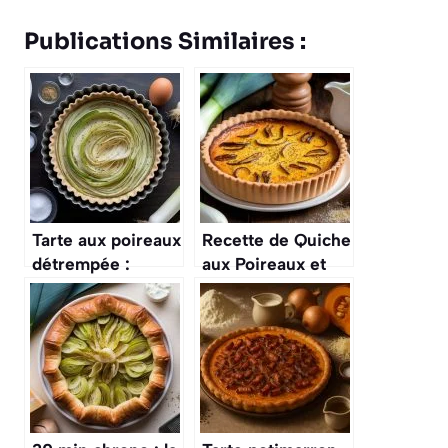
Publications Similaires :
Tarte aux poireaux
Recette de Quiche
détrempée :
aux Poireaux et
l’erreur à ne plus
Lardons
faire pour obtenir
une pâte ultra
croustillante