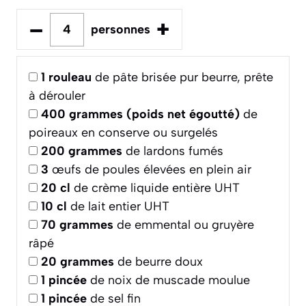
–
+
personnes
1
rouleau
de pâte brisée pur beurre, prête
à dérouler
400
grammes (poids net égoutté)
de
poireaux en conserve ou surgelés
200
grammes
de lardons fumés
3
œufs de poules élevées en plein air
20
cl
de crème liquide entière UHT
10
cl
de lait entier UHT
70
grammes
de emmental ou gruyère
râpé
20
grammes
de beurre doux
1
pincée
de noix de muscade moulue
1
pincée
de sel fin