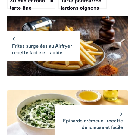
30 min chrono : la
Tarte potimarron
tarte fine
lardons oignons
poireaux-
caramélisés :
parmesan
recette
croustillante
savoureuse
idéale pour
l’automne
Frites surgelées au Airfryer :
recette facile et rapide
Épinards crémeux : recette
délicieuse et facile