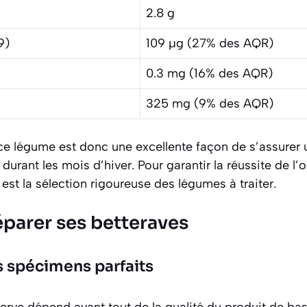
2.8 g
9)
109 µg (27% des AQR)
0.3 mg (16% des AQR)
325 mg (9% des AQR)
ce légume est donc une excellente façon de s’assurer 
durant les mois d’hiver. Pour garantir la réussite de l’
est la sélection rigoureuse des légumes à traiter.
éparer ses betteraves
s spécimens parfaits
erve dépend avant tout de la qualité du produit de base