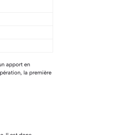
un apport en
opération, la première
. Il est donc