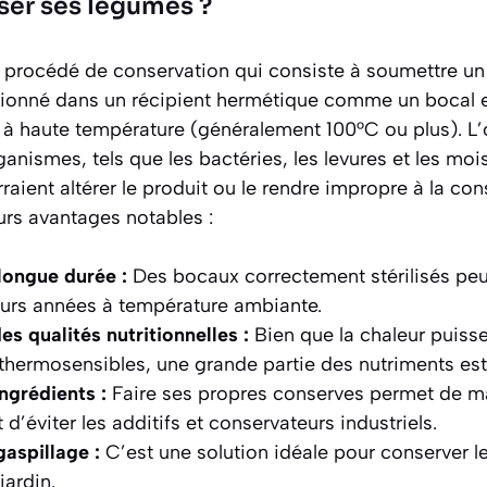
iser ses légumes ?
un procédé de conservation qui consiste à soumettre un
ionné dans un récipient hermétique comme un bocal en
 à haute température (généralement 100°C ou plus). L’o
rganismes
, tels que les bactéries, les levures et les moi
rraient altérer le produit ou le rendre impropre à la c
urs avantages notables :
longue durée :
Des bocaux correctement stérilisés peu
urs années à température ambiante.
es qualités nutritionnelles :
Bien que la chaleur puiss
thermosensibles, une grande partie des nutriments est
ngrédients :
Faire ses propres conserves permet de maî
t d’éviter les additifs et conservateurs industriels.
aspillage :
C’est une solution idéale pour conserver l
jardin.