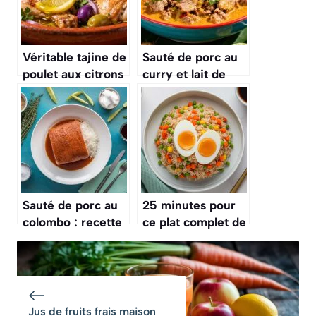
Véritable tajine de
Sauté de porc au
poulet aux citrons
curry et lait de
confits et olives
coco : recette
savoureuse
Sauté de porc au
25 minutes pour
colombo : recette
ce plat complet de
exotique inratable
riz sauté au poulet
et aux légumes,
meilleur qu’au
restaurant
Jus de fruits frais maison