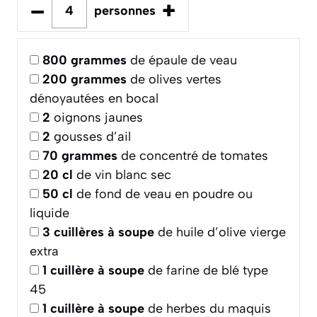
–
+
personnes
800
grammes
de épaule de veau
200
grammes
de olives vertes
dénoyautées en bocal
2
oignons jaunes
2
gousses d’ail
70
grammes
de concentré de tomates
20
cl
de vin blanc sec
50
cl
de fond de veau en poudre ou
liquide
3
cuillères à soupe
de huile d’olive vierge
extra
1
cuillère à soupe
de farine de blé type
45
1
cuillère à soupe
de herbes du maquis