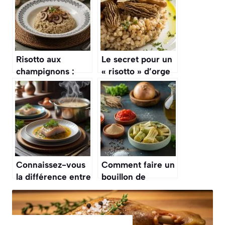
Risotto aux
Le secret pour un
champignons :
« risotto » d’orge
recette facile et
perlé, une
savoureuse
alternative saine
et originale au riz
classique
Connaissez-vous
Comment faire un
la différence entre
bouillon de
un « fumet » de
légumes maison ?
poisson et un
« bouillon » de