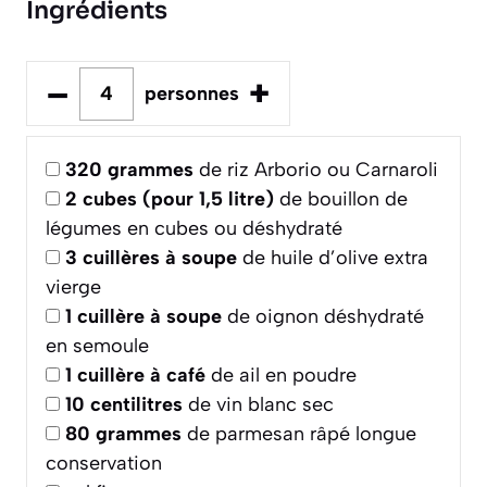
Ingrédients
–
+
personnes
320
grammes
de riz Arborio ou Carnaroli
2
cubes (pour 1,5 litre)
de bouillon de
légumes en cubes ou déshydraté
3
cuillères à soupe
de huile d’olive extra
vierge
1
cuillère à soupe
de oignon déshydraté
en semoule
1
cuillère à café
de ail en poudre
10
centilitres
de vin blanc sec
80
grammes
de parmesan râpé longue
conservation