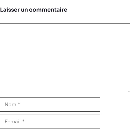
Laisser un commentaire
Commentaire
Nom
E-
mail