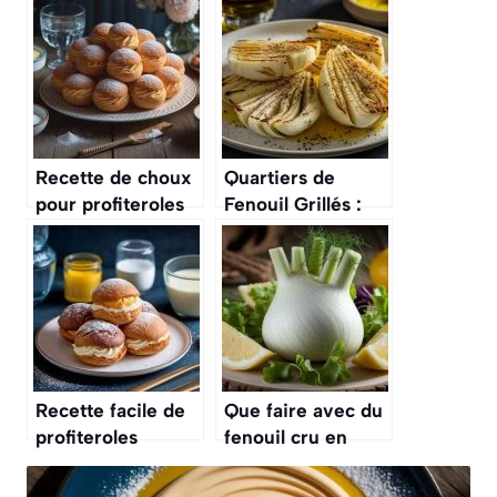
Recette de choux
Quartiers de
pour profiteroles
Fenouil Grillés :
maison : étape par
recette Facile et
étape
Savoureuse
Recette facile de
Que faire avec du
profiteroles
fenouil cru en
maison : guide
salade ?
étape par étape