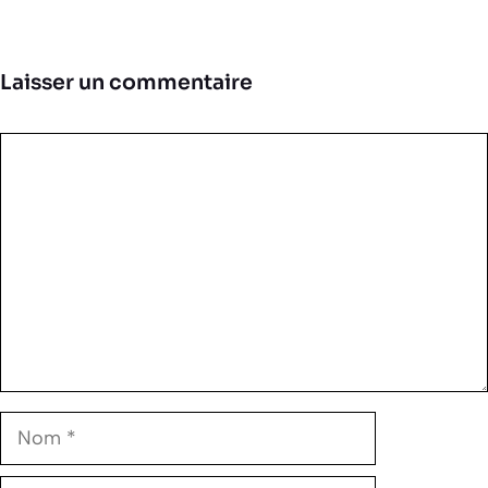
Laisser un commentaire
Commentaire
Nom