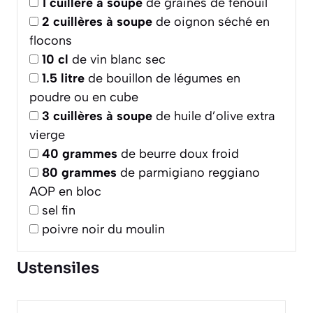
1
cuillère à soupe
de graines de fenouil
2
cuillères à soupe
de oignon séché en
flocons
10
cl
de vin blanc sec
1.5
litre
de bouillon de légumes en
poudre ou en cube
3
cuillères à soupe
de huile d’olive extra
vierge
40
grammes
de beurre doux froid
80
grammes
de parmigiano reggiano
AOP en bloc
sel fin
poivre noir du moulin
Ustensiles