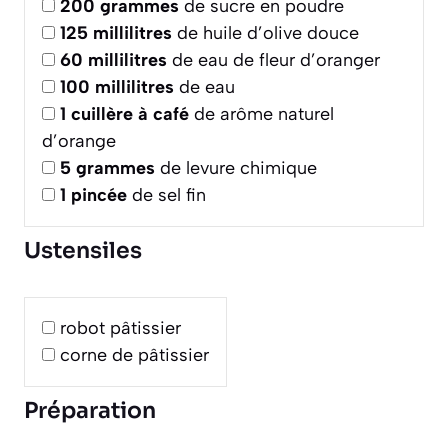
200
grammes
de sucre en poudre
125
millilitres
de huile d’olive douce
60
millilitres
de eau de fleur d’oranger
100
millilitres
de eau
1
cuillère à café
de arôme naturel
d’orange
5
grammes
de levure chimique
1
pincée
de sel fin
Ustensiles
robot pâtissier
corne de pâtissier
Préparation