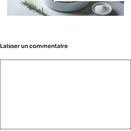
Laisser un commentaire
Commentaire