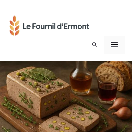
Aller
au
contenu
Men