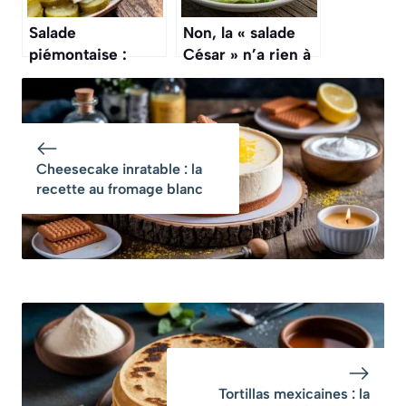
Salade
Non, la « salade
piémontaise :
César » n’a rien à
recette facile et
voir avec Jules
savoureuse
César, son
inventeur était un
restaurateur
italien
Cheesecake inratable : la
recette au fromage blanc
Tortillas mexicaines : la