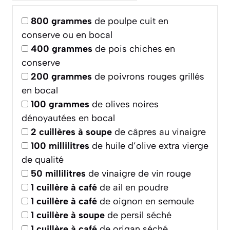
800
grammes
de poulpe cuit en
conserve ou en bocal
400
grammes
de pois chiches en
conserve
200
grammes
de poivrons rouges grillés
en bocal
100
grammes
de olives noires
dénoyautées en bocal
2
cuillères à soupe
de câpres au vinaigre
100
millilitres
de huile d’olive extra vierge
de qualité
50
millilitres
de vinaigre de vin rouge
1
cuillère à café
de ail en poudre
1
cuillère à café
de oignon en semoule
1
cuillère à soupe
de persil séché
1
cuillère à café
de origan séché