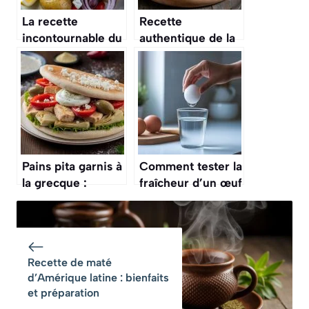
La recette
Recette
incontournable du
authentique de la
poulet à la
moussaka grecque
grecque qui va
révolutionner vos
repas
Pains pita garnis à
Comment tester la
la grecque :
fraîcheur d’un œuf
recette
en quelques
authentique et
secondes ?
savoureuse
Recette de maté
d’Amérique latine : bienfaits
et préparation