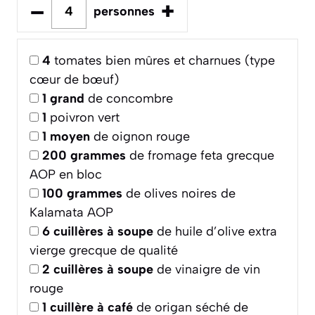
–
+
personnes
4
tomates bien mûres et charnues (type
cœur de bœuf)
1
grand
de concombre
1
poivron vert
1
moyen
de oignon rouge
200
grammes
de fromage feta grecque
AOP en bloc
100
grammes
de olives noires de
Kalamata AOP
6
cuillères à soupe
de huile d’olive extra
vierge grecque de qualité
2
cuillères à soupe
de vinaigre de vin
rouge
1
cuillère à café
de origan séché de