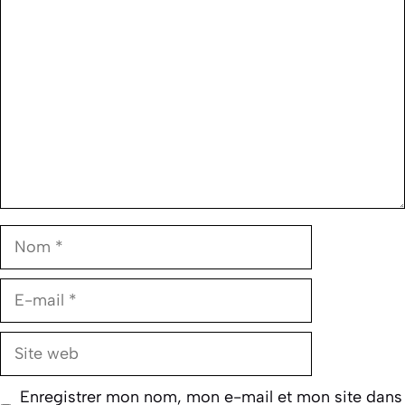
Commentaire
Nom
E-
mail
Site
web
Enregistrer mon nom, mon e-mail et mon site dans