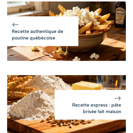
recette Facile et
du « blondie »aux
Délicieuse
pépites de
chocolat blanc
Recette authentique de
poutine québécoise
Recette express : pâte
brisée fait maison