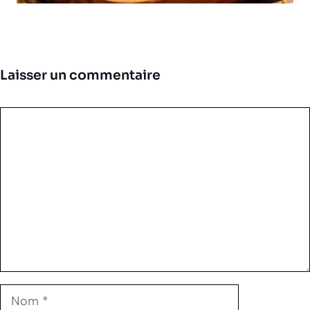
Laisser un commentaire
Commentaire
Nom