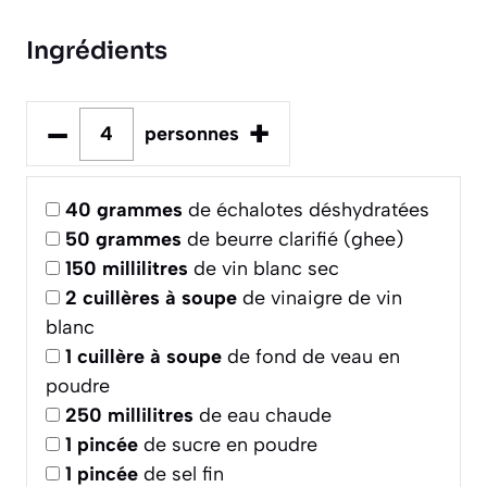
Ingrédients
–
+
personnes
40
grammes
de échalotes déshydratées
50
grammes
de beurre clarifié (ghee)
150
millilitres
de vin blanc sec
2
cuillères à soupe
de vinaigre de vin
blanc
1
cuillère à soupe
de fond de veau en
poudre
250
millilitres
de eau chaude
1
pincée
de sucre en poudre
1
pincée
de sel fin