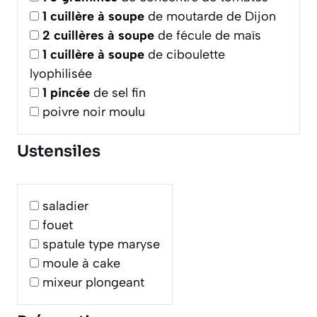
1
cuillère à soupe
de moutarde de Dijon
2
cuillères à soupe
de fécule de maïs
1
cuillère à soupe
de ciboulette
lyophilisée
1
pincée
de sel fin
poivre noir moulu
Ustensiles
saladier
fouet
spatule type maryse
moule à cake
mixeur plongeant