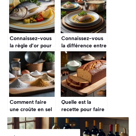
Connaissez-vous
Connaissez-vous
la règle d’or pour
la différence entre
ne jamais rater la
un « fumet » de
cuisson d’un
poisson et un
poisson, quelle
« bouillon » de
que soit son
poisson ?
espèce ?
Comment faire
Quelle est la
une croûte en sel
recette pour faire
pour le poisson ?
du pain d’épices
moelleux ?