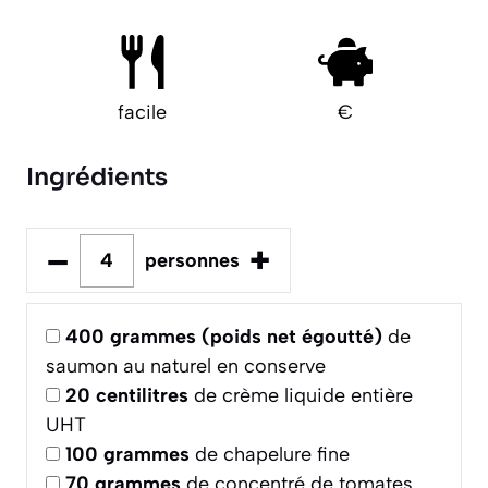
facile
€
Ingrédients
–
+
personnes
400
grammes (poids net égoutté)
de
saumon au naturel en conserve
20
centilitres
de crème liquide entière
UHT
100
grammes
de chapelure fine
70
grammes
de concentré de tomates