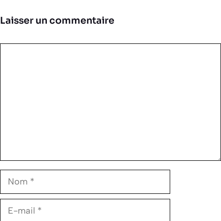
Laisser un commentaire
Commentaire
Nom
E-
mail