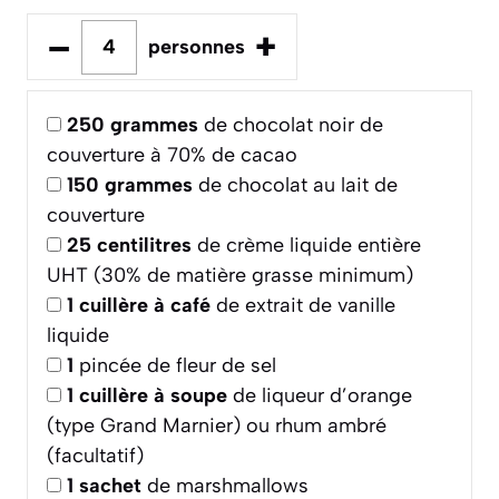
–
+
personnes
250
grammes
de chocolat noir de
couverture à 70% de cacao
150
grammes
de chocolat au lait de
couverture
25
centilitres
de crème liquide entière
UHT (30% de matière grasse minimum)
1
cuillère à café
de extrait de vanille
liquide
1
pincée de fleur de sel
1
cuillère à soupe
de liqueur d’orange
(type Grand Marnier) ou rhum ambré
(facultatif)
1
sachet
de marshmallows