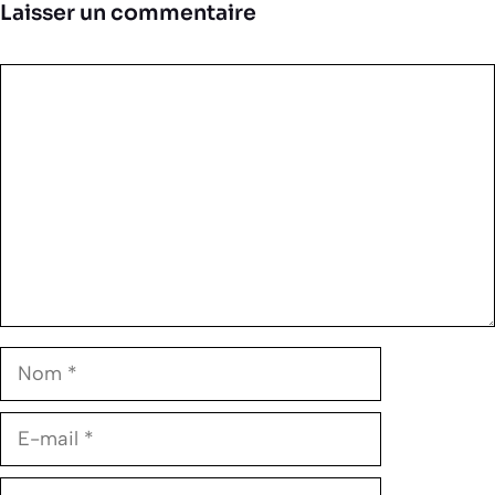
Laisser un commentaire
Commentaire
Nom
E-
mail
Site