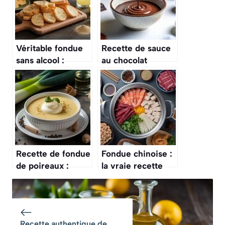
Véritable fondue
Recette de sauce
sans alcool :
au chocolat
recette
fondue qui reste
savoureuse et
onctueuse
facile
Recette de fondue
Fondue chinoise :
de poireaux :
la vraie recette
simple et
maison
savoureuse
Recette authentique de