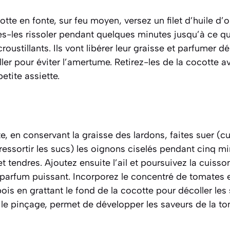
te en fonte, sur feu moyen, versez un filet d’huile d’ol
es-les rissoler pendant quelques minutes jusqu’à ce qu’
oustillants. Ils vont libérer leur graisse et parfumer dé
riller pour éviter l’amertume. Retirez-les de la cocotte
etite assiette.
, en conservant la graisse des lardons, faites suer
(c
ressortir les sucs)
les oignons ciselés pendant cinq min
t tendres. Ajoutez ensuite l’ail et poursuivez la cuisso
 parfum puissant. Incorporez le concentré de tomates 
bois en grattant le fond de la cocotte pour décoller les
 le pinçage, permet de développer les saveurs de la to