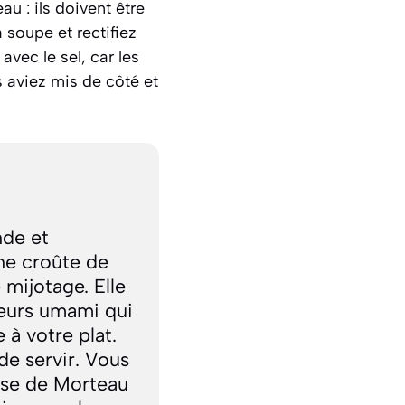
u : ils doivent être
a soupe et rectifiez
vec le sel, car les
s aviez mis de côté et
nde et
une croûte de
 mijotage. Elle
veurs umami qui
à votre plat.
de servir. Vous
sse de Morteau