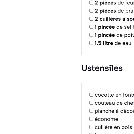
2
pièces
de feui
2
pièces
de bra
2
cuillères à s
1
pincée
de sel f
1
pincée
de poiv
1.5
litre
de eau
Ustensiles
cocotte en font
couteau de che
planche à déco
économe
cuillère en bois