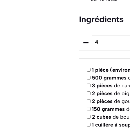
Ingrédients
–
1
pièce (environ
500
grammes
d
3
pièces
de car
2
pièces
de oig
2
pièces
de gou
150
grammes
d
2
cubes
de boui
1
cuillère à sou