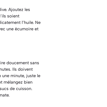
ive. Ajoutez les
ils soient
licatement l’huile. Ne
 avec une écumoire et
uire doucement sans
utes. Ils doivent
n une minute, juste le
et mélangez bien
 sucs de cuisson.
mate.