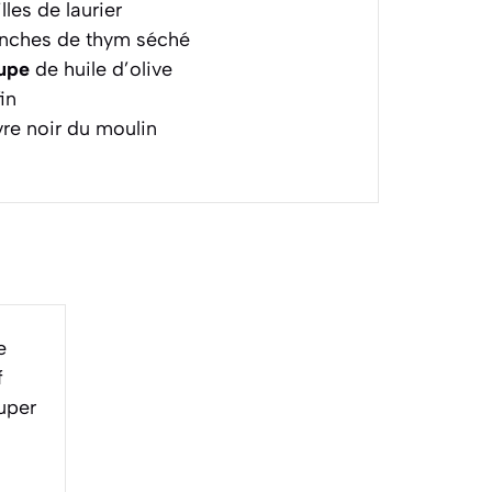
lles de laurier
nches de thym séché
oupe
de huile d’olive
in
re noir du moulin
e
f
uper