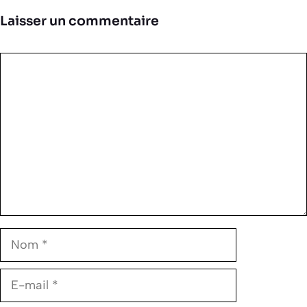
Laisser un commentaire
Commentaire
Nom
E-
mail