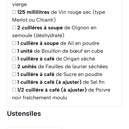
vierge
125
millilitres
de Vin rouge sec (type
Merlot ou Chianti)
2
cuillères à soupe
de Oignon en
semoule (déshydraté)
1
cuillère à soupe
de Ail en poudre
1
unité
de Bouillon de bœuf en cube
1
cuillère à café
de Origan séché
2
unités
de Feuilles de laurier séchées
1
cuillère à café
de Sucre en poudre
1
cuillère à café (à ajuster)
de Sel fin
1/2
cuillère à café (à ajuster)
de Poivre
noir fraîchement moulu
Ustensiles