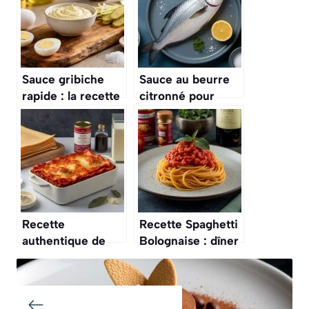
Sauce gribiche
Sauce au beurre
rapide : la recette
citronné pour
facile
poisson : recette
facile et rapide
Recette
Recette Spaghetti
authentique de
Bolognaise : dîner
lasagnes à la
Savoureux et
bolognaise maison
Facile