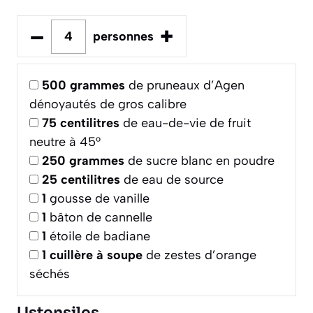
–
+
personnes
500
grammes
de pruneaux d’Agen
dénoyautés de gros calibre
75
centilitres
de eau-de-vie de fruit
neutre à 45°
250
grammes
de sucre blanc en poudre
25
centilitres
de eau de source
1
gousse de vanille
1
bâton de cannelle
1
étoile de badiane
1
cuillère à soupe
de zestes d’orange
séchés
Ustensiles