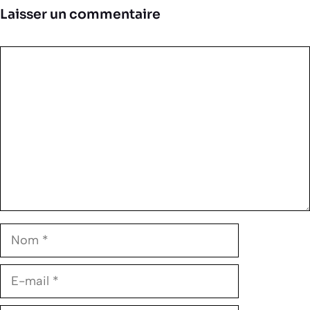
Laisser un commentaire
Commentaire
Nom
E-
mail