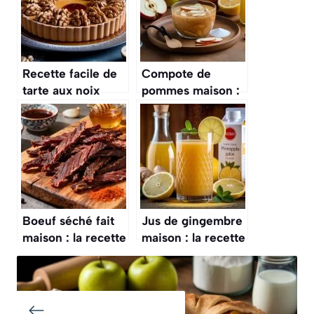
Recette facile de
Compote de
tarte aux noix
pommes maison :
maison
recette facile et
rapide
Boeuf séché fait
Jus de gingembre
maison : la recette
maison : la recette
facile
énergisante
parfaite pour
l’automne