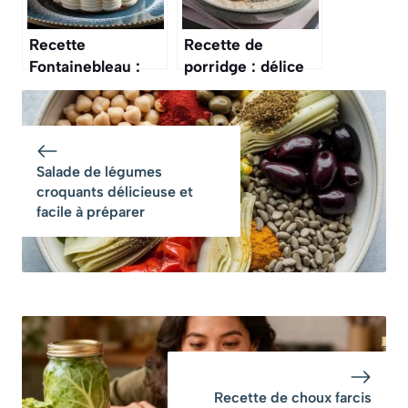
Recette
Recette de
Fontainebleau :
porridge : délice
dessert français
crémeux pour le
crémeux et
petit-déjeuner
savoureux
Salade de légumes
croquants délicieuse et
facile à préparer
Recette de choux farcis