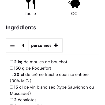
facile
€€
Ingrédients
–
+
personnes
2
kg
de moules de bouchot
150
g
de Roquefort
20
cl
de crème fraîche épaisse entière
(30% M.G.)
15
cl
de vin blanc sec (type Sauvignon ou
Muscadet)
2
échalotes