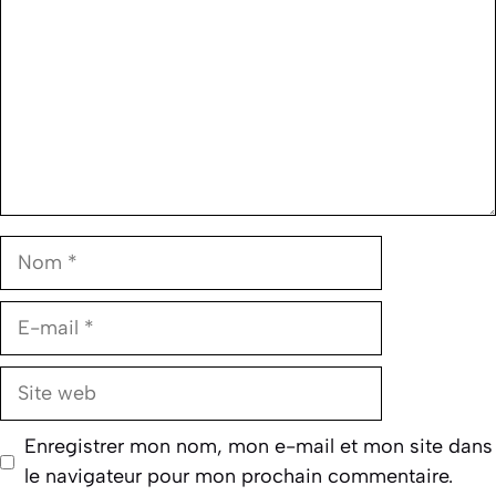
Nom
E-
mail
Site
web
Enregistrer mon nom, mon e-mail et mon site dans
le navigateur pour mon prochain commentaire.