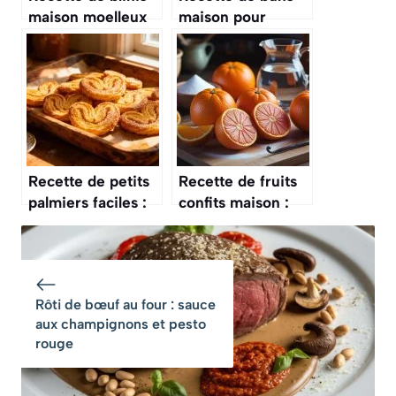
maison moelleux
maison pour
et faciles à
hamburger
préparer
parfaits
Recette de petits
Recette de fruits
palmiers faciles :
confits maison :
comment les
délicieux et faciles
préparer ?
à préparer
Rôti de bœuf au four : sauce
aux champignons et pesto
rouge