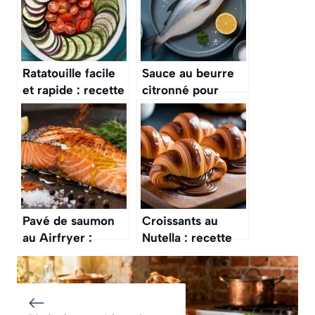
Ratatouille facile
Sauce au beurre
et rapide : recette
citronné pour
simple et
poisson : recette
savoureuse
facile et rapide
Pavé de saumon
Croissants au
au Airfryer :
Nutella : recette
recette facile et
facile et rapide
rapide