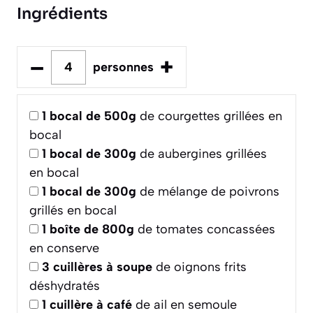
Ingrédients
–
+
personnes
1
bocal de 500g
de courgettes grillées en
bocal
1
bocal de 300g
de aubergines grillées
en bocal
1
bocal de 300g
de mélange de poivrons
grillés en bocal
1
boîte de 800g
de tomates concassées
en conserve
3
cuillères à soupe
de oignons frits
déshydratés
1
cuillère à café
de ail en semoule