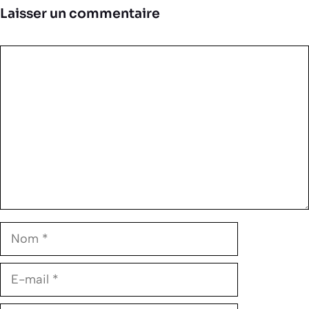
Laisser un commentaire
Commentaire
Nom
E-
mail